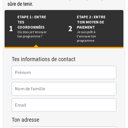
sûre de tenir.
ETAPE 1 : ENTRE
ETAPE 2 : ENTRE
TES
TON MOYEN DE
1
2
COORDONNÉES
PAIEMENT
Où dois-je t'envoyer
Je suis prêt à
ton programme ?
t'envoyer ton
programme
Tes informations de contact
Ton adresse