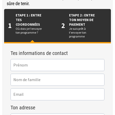
sûre de tenir.
ETAPE 1 : ENTRE
ETAPE 2 : ENTRE
TES
TON MOYEN DE
1
2
COORDONNÉES
PAIEMENT
Où dois-je t'envoyer
Je suis prêt à
ton programme ?
t'envoyer ton
programme
Tes informations de contact
Ton adresse